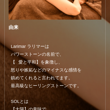
由来
Larimar ラリマーは

パワーストーンの名前で、

【⠀愛と平和】を象徴し、

怒りや嫉妬などのマイナスな感情を

鎮めてくれると言われてます。

最高級なヒーリングストーンです。

SOLとは

【太陽】の意味で、
